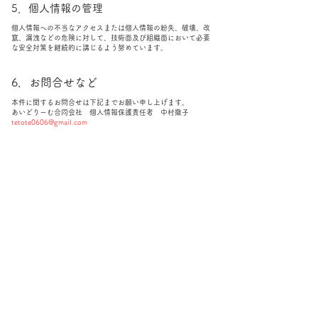
5．個人情報の管理
個人情報への不当なアクセスまたは個人情報の紛失、破壊、改
竄、漏洩などの危険に対して、技術面及び組織面において必要
な安全対策を継続的に講じるよう努めています。
6．お問合せなど
本件に関するお問合せは下記までお願い申し上げます。
あいどりーむ合同会社 個人情報保護責任者 中村撤子
tetote0606@gmail.com
​TOP
​着物ドレス
​会社概要
TETOTE
Love me culture
​細胞浴&シロダーラサロン
​お問い合わせ
​個人情報保護方針