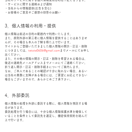
当社のサービスに関する個人情報使用目的は下記となります。
・サービスに関する連絡および通知
・当社からの情報提供(広告を含む)
・お客様のご意見やご感想の回答のお願い
3．個人情報の利用・提供
個人情報は前述の目的の範囲内で利用いたします。
また、原則外部の第三者に個人情報を提供することはありませ
んが、その場合も本人の了解を得た上で行います。
サイトからご登録いただきました個人情報の開示・訂正・削除
につきましては、
tetote0606@gmail.com
までメールにてお申し
出ください。
また、その他の情報の開示・訂正・削除を希望される場合は、
後述の連絡先メールアドレスまでメールにてご連絡ください。
折り返し開示・訂正・削除手続きについてご案内します。
なお、ご本人であることの確認が十分に取れない場合、あるい
は当社の業務に支障がある場合には、ご要望にお応えできない
場合もございますので、あらかじめご了承下さい。
4．外部委託
個人情報の処理を外部に委託する際に、個人情報を預託する場
合があります。
委託処理を行う場合には、十分な個人情報保護水準を確保して
いることを条件として委託先を選定し、機密保持契約を結んだ
上で行います。