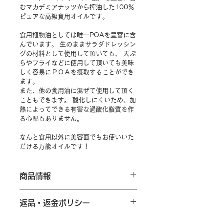
むマカデミアナッツから搾油した100％
ピュアな高級食用オイルです。
食用植物油としては唯一POAを豊富に含
んでいます。 生のままサラダドレッシン
グの材料として使用して頂いても、 天ぷ
らやフライなどに使用して頂いても美味
しく容易にＰＯＡを摂取することができ
ます。
また、他の食用油に混ぜて使用して頂く
こともできます。 酸化しにくいため、加
熱によってできる有害な過酸化脂質を作
る心配もありません。
なんと食用以外に美容面でもお使いいた
だける万能オイルです！
商品情報
名称：食用マカデミアナッツ油
返品・返金ポリシー
原材料名: 食用マカデミアナッツ油
（国内製造）